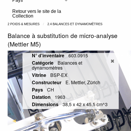
Pays
Toggle menu
Retour vers le site de la
Collection
2 POIDS & MESURES
2.4 BALANCES ET DYNAMOMÈTRES
Balance à substitution de micro-analyse
(Mettler M5)
N° d'inventaire
603.0915
Catégorie
Balances et
dynamomètres
Vitrine
BSP-EX
Constructeur
E. Mettler, Zürich
Pays
CH
Datation
1963
Dimensions
38,5 x 42 x 45,5 cm^3
Previous Slide
◀︎