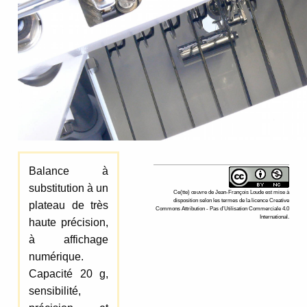
Balance à
substitution à un
Ce(tte)
œuvre
de
Jean-François Loude
est mise à
disposition selon les termes de la
licence Creative
plateau de très
Commons Attribution - Pas d’Utilisation Commerciale 4.0
International
.
haute précision,
à affichage
numérique.
Capacité 20 g,
sensibilité,