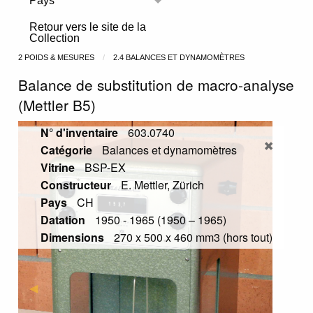
Pays
Toggle menu
Retour vers le site de la
Collection
2 POIDS & MESURES
2.4 BALANCES ET DYNAMOMÈTRES
Balance de substitution de macro-analyse
(Mettler B5)
N° d'inventaire
603.0740
Catégorie
Balances et dynamomètres
Vitrine
BSP-EX
Constructeur
E. Mettler, Zürich
Pays
CH
Datation
1950 - 1965 (1950 – 1965)
Dimensions
270 x 500 x 460 mm3 (hors tout)
Previous Slide
◀︎