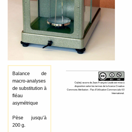
Balance de
macro-analyses
Ce(tte)
œuvre
de
Jean-François Loude
est mise à
disposition selon les termes de la
licence Creative
de substitution à
Commons Attribution - Pas d’Utilisation Commerciale 4.0
International
.
fléau
asymétrique
Pèse jusqu’à
200 g.