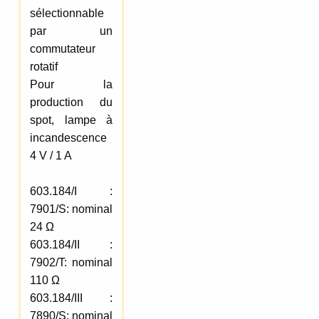
sélectionnable
par un
commutateur
rotatif
Pour la
production du
spot, lampe à
incandescence
4 V / 1 A
603.184/I :
7901/S: nominal
24 Ω
603.184/II :
7902/T: nominal
110 Ω
603.184/III :
7890/S: nominal