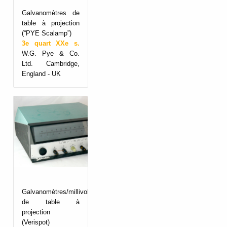
Galvanomètres de
table à projection
(“PYE Scalamp”)
3e quart XXe s.
W.G. Pye & Co.
Ltd. Cambridge,
England - UK
Galvanomètres/millivoltmètres
de table à
projection
(Verispot)