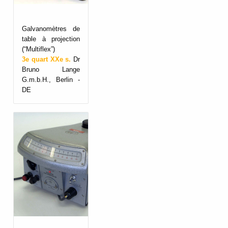
Galvanomètres de
table à projection
(“Multiflex”)
3e quart XXe s.
Dr
Bruno Lange
G.m.b.H., Berlin -
DE