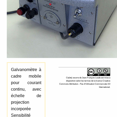
Galvanomètre à
cadre mobile
Ce(tte)
œuvre
de
Jean-François Loude
est mise à
disposition selon les termes de la
licence Creative
pour courant
Commons Attribution - Pas d’Utilisation Commerciale 4.0
International
.
continu, avec
échelle de
projection
incorporée
Sensibilité