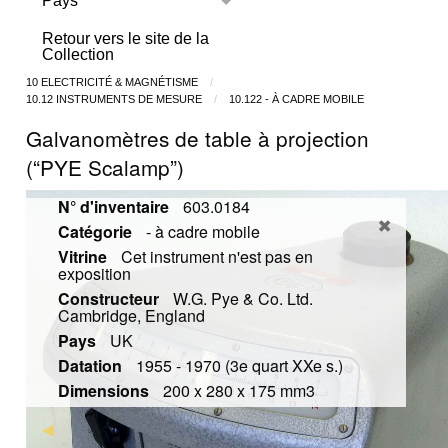
Pays
Toggle menu
Retour vers le site de la
Collection
10 ELECTRICITÉ & MAGNÉTISME
10.12 INSTRUMENTS DE MESURE
10.122 - À CADRE MOBILE
Galvanomètres de table à projection
(“PYE Scalamp”)
N° d'inventaire
603.0184
Catégorie
- à cadre mobile
Vitrine
Cet instrument n'est pas en
exposition
Constructeur
W.G. Pye & Co. Ltd.
Cambridge, England
Pays
UK
Datation
1955 - 1970 (3e quart XXe s.)
Dimensions
200 x 280 x 175 mm3
Previous Slide
◀︎