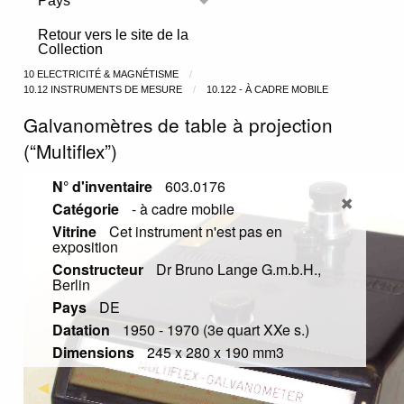
Pays
Toggle menu
Retour vers le site de la
Collection
10 ELECTRICITÉ & MAGNÉTISME
10.12 INSTRUMENTS DE MESURE
10.122 - À CADRE MOBILE
Galvanomètres de table à projection
(“Multiflex”)
N° d'inventaire
603.0176
Catégorie
- à cadre mobile
Vitrine
Cet instrument n'est pas en
exposition
Constructeur
Dr Bruno Lange G.m.b.H.,
Berlin
Pays
DE
Datation
1950 - 1970 (3e quart XXe s.)
Dimensions
245 x 280 x 190 mm3
Previous Slide
◀︎