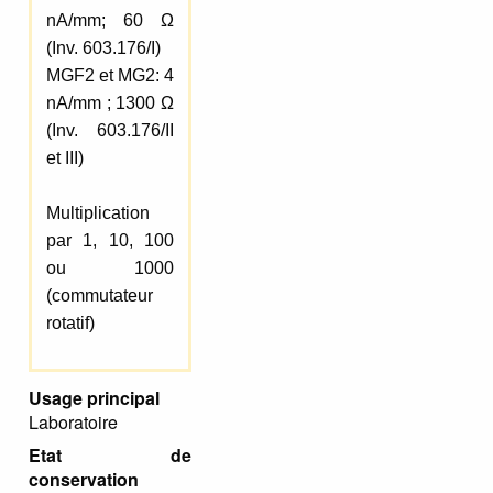
nA/mm; 60 Ω
(Inv. 603.176/I)
MGF2 et MG2: 4
nA/mm ; 1300 Ω
(Inv. 603.176/II
et III)
Multiplication
par 1, 10, 100
ou 1000
(commutateur
rotatif)
Usage principal
Laboratoire
Etat de
conservation