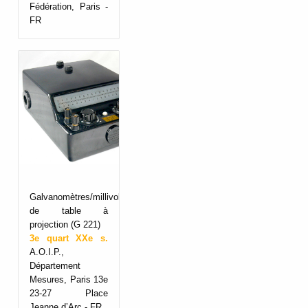
Fédération, Paris -
FR
Galvanomètres/millivoltmètres
de table à
projection (G 221)
3e quart XXe s.
A.O.I.P.,
Département
Mesures, Paris 13e
23-27 Place
Jeanne d’Arc - FR