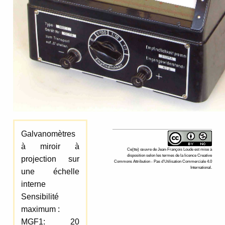
Galvanomètres
à miroir à
Ce(tte)
œuvre
de
Jean-François Loude
est mise à
disposition selon les termes de la
licence Creative
projection sur
Commons Attribution - Pas d’Utilisation Commerciale 4.0
International
.
une échelle
interne
Sensibilité
maximum :
MGF1: 20