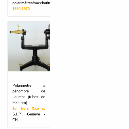
polarimètres/saccharimètres
1890-1970
Polarimètre à
pénombre de
Laurent (tubes de
200 mm)
1er tiers XXe s.
S.I.P., Genève -
CH