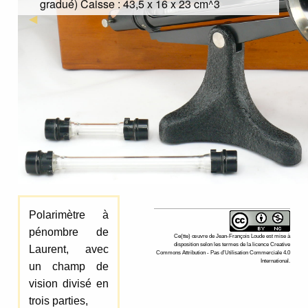
gradué) Caisse : 43,5 x 16 x 23 cm^3
Previous Slide
◀︎
Polarimètre à
pénombre de
Ce(tte)
œuvre
de
Jean-François Loude
est mise à
disposition selon les termes de la
licence Creative
Laurent, avec
Commons Attribution - Pas d’Utilisation Commerciale 4.0
International
.
un champ de
vision divisé en
trois parties,