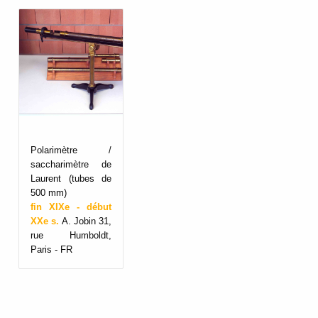
Polarimètre /
saccharimètre de
Laurent (tubes de
500 mm)
fin XIXe - début
XXe s.
A. Jobin 31,
rue Humboldt,
Paris - FR