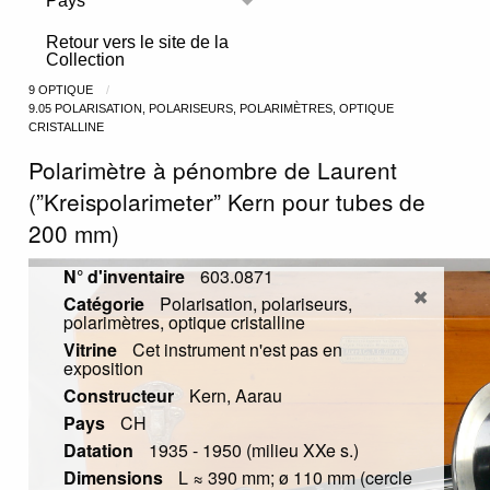
Pays
Toggle menu
Retour vers le site de la
Collection
9 OPTIQUE
9.05 POLARISATION, POLARISEURS, POLARIMÈTRES, OPTIQUE
CRISTALLINE
Polarimètre à pénombre de Laurent
(”Kreispolarimeter” Kern pour tubes de
200 mm)
N° d'inventaire
603.0871
Catégorie
Polarisation, polariseurs,
polarimètres, optique cristalline
Vitrine
Cet instrument n'est pas en
exposition
Constructeur
Kern, Aarau
Pays
CH
Datation
1935 - 1950 (milieu XXe s.)
Dimensions
L ≈ 390 mm; ø 110 mm (cercle