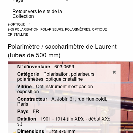
Pays
Toggle menu
Retour vers le site de la
Collection
9 OPTIQUE
9.05 POLARISATION, POLARISEURS, POLARIMÈTRES, OPTIQUE
CRISTALLINE
Polarimètre / saccharimètre de Laurent
(tubes de 500 mm)
N° d'inventaire
603.0699
Catégorie
Polarisation, polariseurs,
polarimètres, optique cristalline
Vitrine
Cet instrument n'est pas en
exposition
Constructeur
A. Jobin 31, rue Humboldt,
Paris
Pays
FR
Datation
1901 - 1914 (fin XIXe - début XXe
s.)
Dimensions
L tot 875 mm
Previous Slide
◀︎