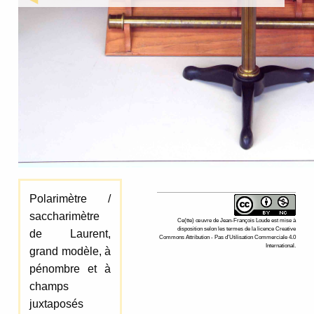
Polarimètre /
saccharimètre
Ce(tte)
œuvre
de
Jean-François Loude
est mise à
disposition selon les termes de la
licence Creative
de Laurent,
Commons Attribution - Pas d’Utilisation Commerciale 4.0
International
.
grand modèle, à
pénombre et à
champs
juxtaposés