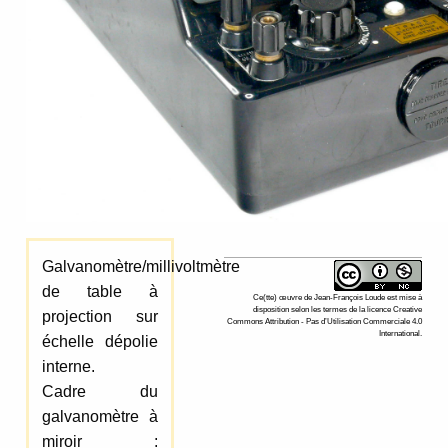
Galvanomètre/millivoltmètre
de table à
Ce(tte)
œuvre
de
Jean-François Loude
est mise à
disposition selon les termes de la
licence Creative
projection sur
Commons Attribution - Pas d’Utilisation Commerciale 4.0
International
.
échelle dépolie
interne.
Cadre du
galvanomètre à
miroir :