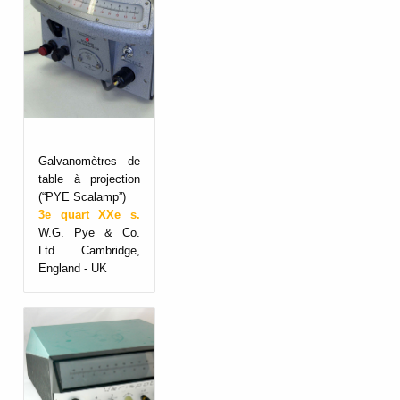
Galvanomètres de
table à projection
(“PYE Scalamp”)
3e quart XXe s.
W.G. Pye & Co.
Ltd. Cambridge,
England - UK