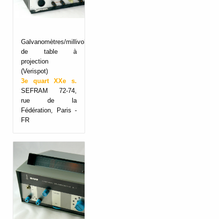
Galvanomètres/millivoltmètres
de table à
projection
(Verispot)
3e quart XXe s.
SEFRAM 72-74,
rue de la
Fédération, Paris -
FR