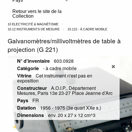
Pays
Toggle menu
Retour vers le site de la
Collection
10 ELECTRICITÉ & MAGNÉTISME
10.12 INSTRUMENTS DE MESURE
10.122 - À CADRE MOBILE
Galvanomètres/millivoltmètres de table à
projection (G 221)
N° d'inventaire
603.0928
Catégorie
- à cadre mobile
Vitrine
Cet instrument n'est pas en
exposition
Constructeur
A.O.I.P., Département
Mesures, Paris 13e 23-27 Place Jeanne d’Arc
Pays
FR
Datation
1956 - 1975 (3e quart XXe s.)
Dimensions
env. 20 x 27 x 12 cm^3
Previous Slide
◀︎