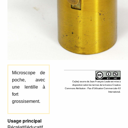
Microscope de
poche, avec
Ce(tte)
œuvre
de
Jean-François Loude
est mise à
disposition selon les termes de la
licence Creative
une lentille à
Commons Attribution - Pas d’Utilisation Commerciale 4.0
International
.
fort
grossisement.
Usage principal
Récréatif/éducatif