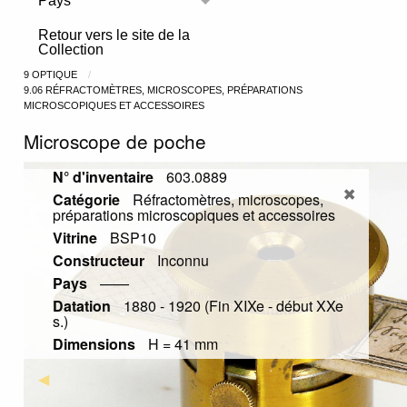
Pays
Toggle menu
Retour vers le site de la
Collection
9 OPTIQUE
9.06 RÉFRACTOMÈTRES, MICROSCOPES, PRÉPARATIONS
MICROSCOPIQUES ET ACCESSOIRES
Microscope de poche
N° d'inventaire
603.0889
Catégorie
Réfractomètres, microscopes,
préparations microscopiques et accessoires
Vitrine
BSP10
Constructeur
Inconnu
Pays
——
Datation
1880 - 1920 (Fin XIXe - début XXe
s.)
Dimensions
H = 41 mm
Previous Slide
◀︎