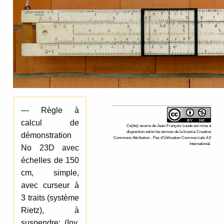
— Règle à
calcul de
Ce(tte)
œuvre
de
Jean-François Loude
est mise à
disposition selon les termes de la
licence Creative
démonstration
Commons Attribution - Pas d’Utilisation Commerciale 4.0
International
.
No 23D avec
échelles de 150
cm, simple,
avec curseur à
3 traits (système
Rietz), à
suspendre; (Inv.