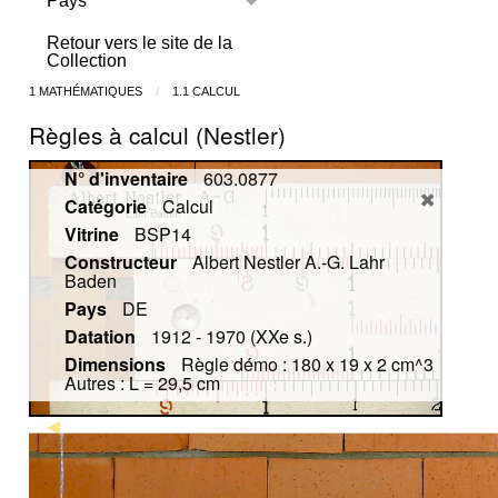
Pays
Toggle menu
Retour vers le site de la
Collection
1 MATHÉMATIQUES
1.1 CALCUL
Règles à calcul (Nestler)
N° d'inventaire
603.0877
Catégorie
Calcul
Vitrine
BSP14
Constructeur
Albert Nestler A.-G. Lahr
Baden
Pays
DE
Datation
1912 - 1970 (XXe s.)
Dimensions
Règle démo : 180 x 19 x 2 cm^3
Autres : L = 29,5 cm
Previous Slide
◀︎