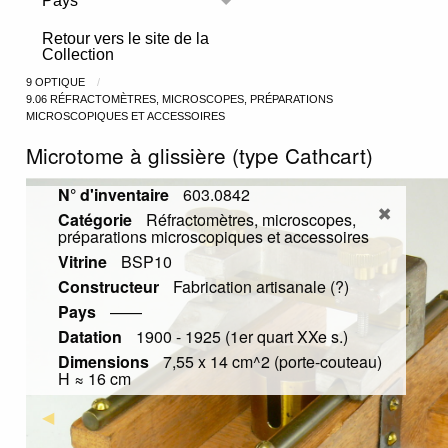
Pays
Toggle menu
Retour vers le site de la
Collection
9 OPTIQUE
9.06 RÉFRACTOMÈTRES, MICROSCOPES, PRÉPARATIONS
MICROSCOPIQUES ET ACCESSOIRES
Microtome à glissière (type Cathcart)
N° d'inventaire
603.0842
Catégorie
Réfractomètres, microscopes,
préparations microscopiques et accessoires
Vitrine
BSP10
Constructeur
Fabrication artisanale (?)
Pays
——
Datation
1900 - 1925 (1er quart XXe s.)
Dimensions
7,55 x 14 cm^2 (porte-couteau)
H ≈ 16 cm
Previous Slide
◀︎