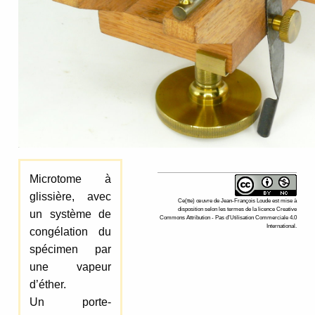
Microtome à
glissière, avec
Ce(tte)
œuvre
de
Jean-François Loude
est mise à
disposition selon les termes de la
licence Creative
un système de
Commons Attribution - Pas d’Utilisation Commerciale 4.0
International
.
congélation du
spécimen par
une vapeur
d’éther.
Un porte-