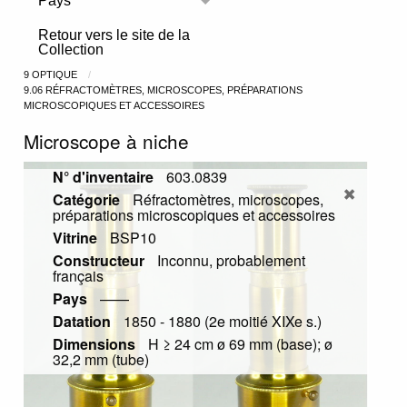
Pays
Toggle menu
Retour vers le site de la
Collection
9 OPTIQUE
9.06 RÉFRACTOMÈTRES, MICROSCOPES, PRÉPARATIONS
MICROSCOPIQUES ET ACCESSOIRES
Microscope à niche
N° d'inventaire
603.0839
Catégorie
Réfractomètres, microscopes,
préparations microscopiques et accessoires
Vitrine
BSP10
Constructeur
Inconnu, probablement
français
Pays
——
Datation
1850 - 1880 (2e moitié XIXe s.)
Dimensions
H ≥ 24 cm ø 69 mm (base); ø
32,2 mm (tube)