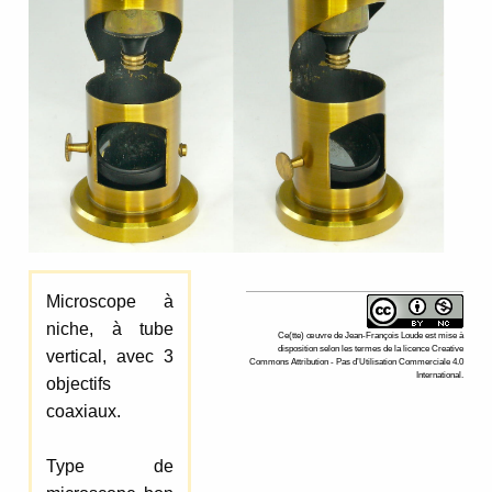
Microscope à
niche, à tube
Ce(tte)
œuvre
de
Jean-François Loude
est mise à
disposition selon les termes de la
licence Creative
vertical, avec 3
Commons Attribution - Pas d’Utilisation Commerciale 4.0
International
.
objectifs
coaxiaux.
Type de