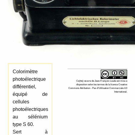
Colorimètre
photoélectrique
Ce(tte)
œuvre
de
Jean-François Loude
est mise à
disposition selon les termes de la
licence Creative
différentiel,
Commons Attribution - Pas d’Utilisation Commerciale 4.0
International
.
équipé de
cellules
photoélectriques
au sélénium
type S 60.
Sert à