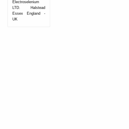
Electroselenium
LTD. Halstead
Essex England -
UK