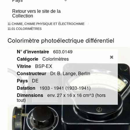
Pays
Toggle menu
Retour vers le site de la
Collection
11 CHIMIE, CHIMIE PHYSIQUE ET ÉLECTROCHIMIE
11.01 COLORIMÈTRES
Colorimètre photoélectrique différentiel
N° d'inventaire
603.0149
Catégorie
Colorimètres
Vitrine
BSP-EX
Constructeur
Dr. B. Lange, Berlin
Pays
DE
Datation
1933 - 1941 (1933-1941)
Dimensions
env. 27 x 16 x 16 cm^3 (hors
tout)
Previous Slide
◀︎