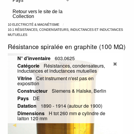
Pays
Toggle menu
Retour vers le site de la
Collection
10 ELECTRICITÉ & MAGNÉTISME
10.1 RÉSISTANCES, CONDENSATEURS, INDUCTANCES ET INDUCTANCES
MUTUELLES
Résistance spiralée en graphite (100 MΩ)
N° d'inventaire
603.0625
Catégorie
Résistances, condensateurs,
inductances et inductances mutuelles
Vitrine
Cet instrument n'est pas en
exposition
Constructeur
Siemens & Halske, Berlin
Pays
DE
Datation
1890 - 1914 (autour de 1900)
Dimensions
H tot 260 mm ø cylindre de
laiton 120 mm
Previous Slide
◀︎