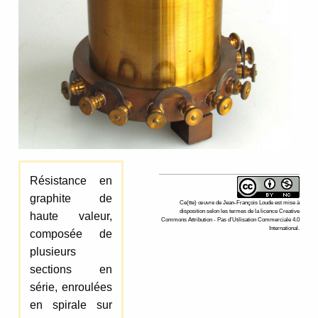
Résistance en
graphite de
Ce(tte)
œuvre
de
Jean-François Loude
est mise à
disposition selon les termes de la
licence Creative
haute valeur,
Commons Attribution - Pas d’Utilisation Commerciale 4.0
International
.
composée de
plusieurs
sections en
série, enroulées
en spirale sur