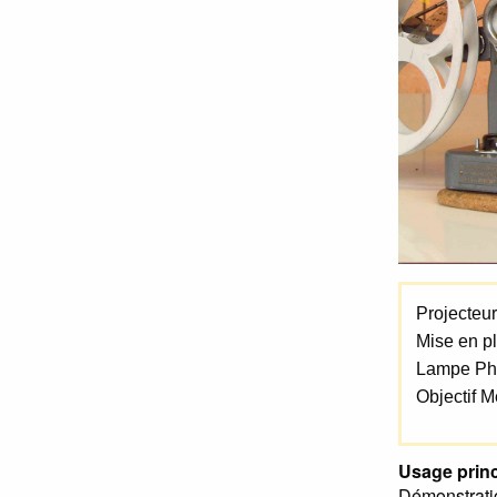
Projecteu
Mise en p
Lampe Phi
Objectif M
Usage princ
Démonstrati