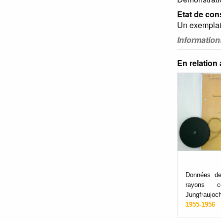
Etat de con
Un exemplair
Informatio
En relation
Données de
rayons c
Jungfraujoc
1955-1956