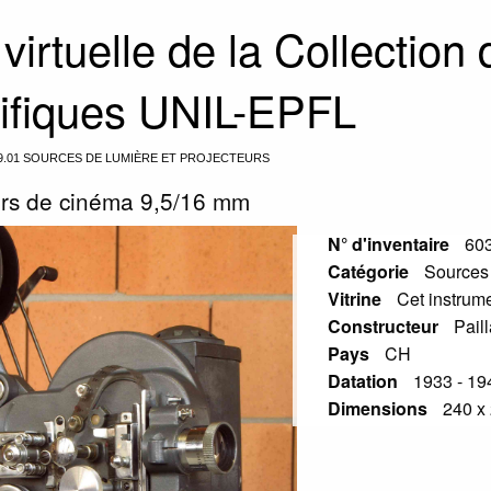
 virtuelle de la Collection
tifiques UNIL-EPFL
9.01 SOURCES DE LUMIÈRE ET PROJECTEURS
urs de cinéma 9,5/16 mm
N° d'inventaire
60
Catégorie
Sources 
Vitrine
Cet instrume
Constructeur
Pail
Pays
CH
Datation
1933 - 19
Dimensions
240 x 
Slide