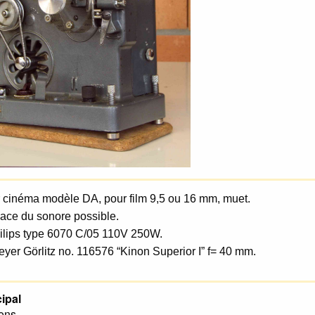
r cinéma modèle DA, pour film 9,5 ou 16 mm, muet.
lace du sonore possible.
lips type 6070 C/05 110V 250W.
eyer Görlitz no. 116576 “Kinon Superior I” f= 40 mm.
ipal
ons