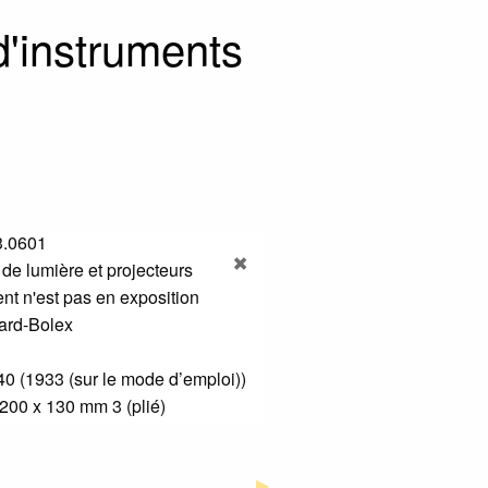
 d'instruments
3.0601
de lumière et projecteurs
nt n'est pas en exposition
lard-Bolex
40 (1933 (sur le mode d’emploi))
200 x 130 mm 3 (plié)
Next Slide
▶︎