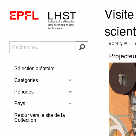
Visite
scien
9 OPTIQUE
Projecte
Sélection aléatoire
Catégories
Toggle menu
Périodes
Toggle menu
Pays
Toggle menu
Retour vers le site de la
Collection
Previous 
◀︎