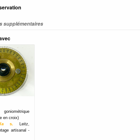
servation
ns supplémentaires
 avec
goniométrique
e en croix)
 XXe s.
Leitz,
tage artisanal -