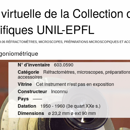
 virtuelle de la Collection
tifiques UNIL-EPFL
9.06 RÉFRACTOMÈTRES, MICROSCOPES, PRÉPARATIONS MICROSCOPIQUES ET AC
 goniométrique
N° d'inventaire
603.0590
Catégorie
Réfractomètres, microscopes, préparation
accessoires
Vitrine
Cet instrument n'est pas en exposition
Constructeur
Inconnu
Pays
——
Datation
1950 - 1960 (3e quart XXe s.)
Dimensions
ø 23,2 mm ø ext 90 mm