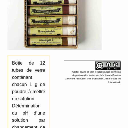
Boîte de 12
tubes de verre
Ce(tte)
œuvre
de
Jean-François Loude
est mise à
disposition selon les termes de la
licence Creative
contenant
Commons Attribution - Pas d’Utilisation Commerciale 4.0
International
.
chacun 1 g de
poudre à mettre
en solution
Détermination
du pH d’une
solution par
changement de