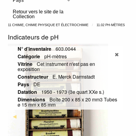
Pays
Toggle menu
Retour vers le site de la
Collection
11 CHIMIE, CHIMIE PHYSIQUE ET ÉLECTROCHIMIE
11.02 PH-MÈTRES
Indicateurs de pH
N° d'inventaire
603.0044
Catégorie
pH-mètres
Vitrine
Cet instrument n'est pas en
exposition
Constructeur
E. Merck Darmstadt
Pays
DE
Datation
1950 - 1973 (3e quart XXe s.)
Dimensions
Boîte 200 x 85 x 20 mm3 Tubes
ø 15 mm x 85 mm
Previous Slide
◀︎