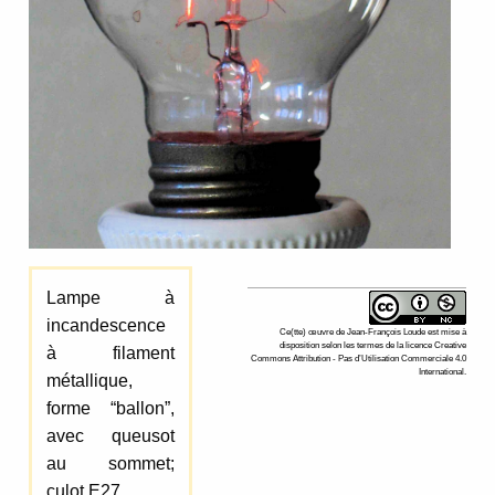
Lampe à
incandescence
Ce(tte)
œuvre
de
Jean-François Loude
est mise à
disposition selon les termes de la
licence Creative
à filament
Commons Attribution - Pas d’Utilisation Commerciale 4.0
International
.
métallique,
forme “ballon”,
avec queusot
au sommet;
culot E27