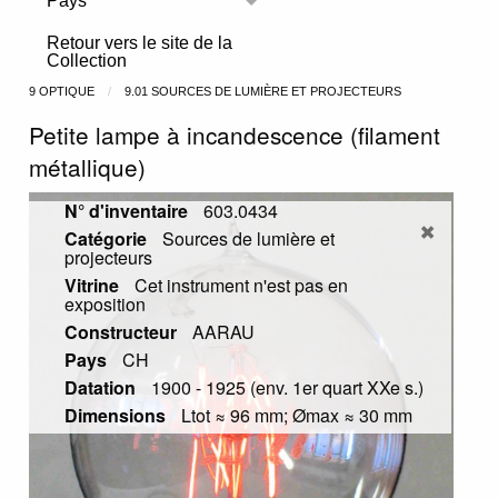
Pays
Toggle menu
Retour vers le site de la
Collection
9 OPTIQUE
9.01 SOURCES DE LUMIÈRE ET PROJECTEURS
Petite lampe à incandescence (filament
métallique)
N° d'inventaire
603.0434
Catégorie
Sources de lumière et
projecteurs
Vitrine
Cet instrument n'est pas en
exposition
Constructeur
AARAU
Pays
CH
Datation
1900 - 1925 (env. 1er quart XXe s.)
Dimensions
Ltot ≈ 96 mm; Ømax ≈ 30 mm