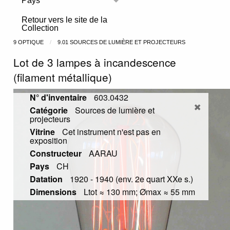
Pays
Toggle menu
Retour vers le site de la
Collection
9 OPTIQUE
9.01 SOURCES DE LUMIÈRE ET PROJECTEURS
Lot de 3 lampes à incandescence
(filament métallique)
N° d'inventaire
603.0432
Catégorie
Sources de lumière et
projecteurs
Vitrine
Cet instrument n'est pas en
exposition
Constructeur
AARAU
Pays
CH
Datation
1920 - 1940 (env. 2e quart XXe s.)
Dimensions
Ltot ≈ 130 mm; Ømax ≈ 55 mm