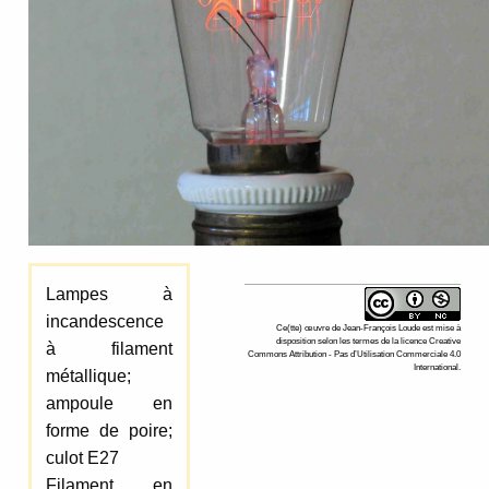
Lampes à
incandescence
Ce(tte)
œuvre
de
Jean-François Loude
est mise à
disposition selon les termes de la
licence Creative
à filament
Commons Attribution - Pas d’Utilisation Commerciale 4.0
International
.
métallique;
ampoule en
forme de poire;
culot E27
Filament en