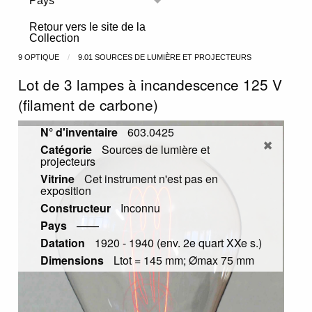
Pays
Toggle menu
Retour vers le site de la
Collection
9 OPTIQUE
9.01 SOURCES DE LUMIÈRE ET PROJECTEURS
Lot de 3 lampes à incandescence 125 V
(filament de carbone)
N° d'inventaire
603.0425
Catégorie
Sources de lumière et
projecteurs
Vitrine
Cet instrument n'est pas en
exposition
Constructeur
Inconnu
Pays
——
Datation
1920 - 1940 (env. 2e quart XXe s.)
Dimensions
Ltot = 145 mm; Ømax 75 mm