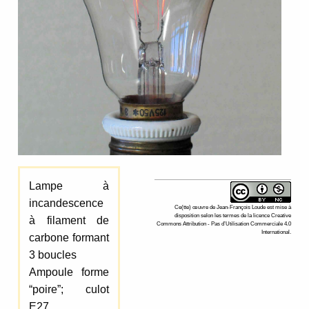
Lampe à
incandescence
Ce(tte)
œuvre
de
Jean-François Loude
est mise à
disposition selon les termes de la
licence Creative
à filament de
Commons Attribution - Pas d’Utilisation Commerciale 4.0
International
.
carbone formant
3 boucles
Ampoule forme
“poire”; culot
E27