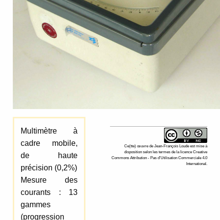
Multimètre à
cadre mobile,
Ce(tte)
œuvre
de
Jean-François Loude
est mise à
disposition selon les termes de la
licence Creative
de haute
Commons Attribution - Pas d’Utilisation Commerciale 4.0
International
.
précision (0,2%)
Mesure des
courants : 13
gammes
(progression