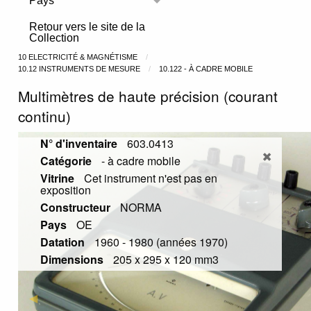
Pays
Toggle menu
Retour vers le site de la
Collection
10 ELECTRICITÉ & MAGNÉTISME
10.12 INSTRUMENTS DE MESURE
10.122 - À CADRE MOBILE
Multimètres de haute précision (courant
continu)
N° d'inventaire
603.0413
Catégorie
- à cadre mobile
Vitrine
Cet instrument n'est pas en
exposition
Constructeur
NORMA
Pays
OE
Datation
1960 - 1980 (années 1970)
Dimensions
205 x 295 x 120 mm3
Previous Slide
◀︎