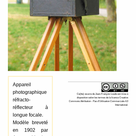
Appareil
photographique
Ce(tte)
œuvre
de
Jean-François Loude
est mise à
disposition selon les termes de la
licence Creative
réfracto-
Commons Attribution - Pas d’Utilisation Commerciale 4.0
International
.
réflecteur à
longue focale.
Modèle breveté
en 1902 par