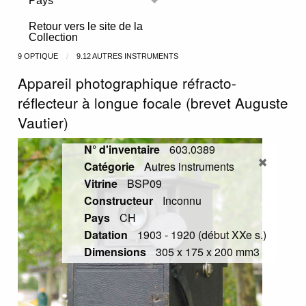
Pays
Toggle menu
Retour vers le site de la
Collection
9 OPTIQUE
9.12 AUTRES INSTRUMENTS
Appareil photographique réfracto-
réflecteur à longue focale (brevet Auguste
Vautier)
N° d'inventaire
603.0389
Catégorie
Autres instruments
Vitrine
BSP09
Constructeur
Inconnu
Pays
CH
Datation
1903 - 1920 (début XXe s.)
Dimensions
305 x 175 x 200 mm3
Previous Slide
◀︎