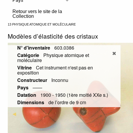
Pays
Toggle menu
Retour vers le site de la
Collection
13 PHYSIQUE ATOMIQUE ET MOLÉCULAIRE
Modèles d’élasticité des cristaux
N° d'inventaire
603.0386
Catégorie
Physique atomique et
moléculaire
Vitrine
Cet instrument n'est pas en
exposition
Constructeur
Inconnu
Pays
——
Datation
1900 - 1950 (1ère moitié XXe s.)
Dimensions
de l’ordre de 9 cm
Previous Slide
◀︎