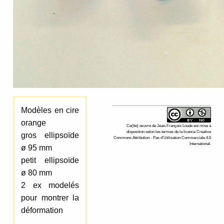
Modèles en cire
orange
Ce(tte)
œuvre
de
Jean-François Loude
est mise à
disposition selon les termes de la
licence Creative
gros ellipsoïde
Commons Attribution - Pas d’Utilisation Commerciale 4.0
International
.
ø 95 mm
petit ellipsoïde
ø 80 mm
2 ex modelés
pour montrer la
déformation