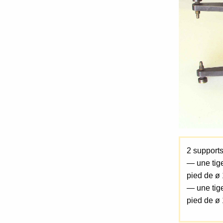
2 supports 
— une tige
pied de ø
— une tige
pied de ø