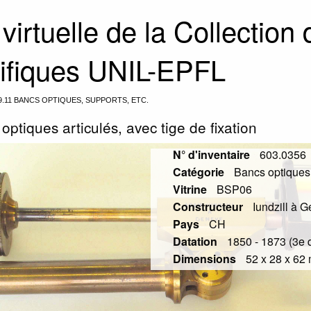
 virtuelle de la Collection
tifiques UNIL-EPFL
9.11 BANCS OPTIQUES, SUPPORTS, ETC.
optiques articulés, avec tige de fixation
N° d'inventaire
603.0356
Catégorie
Bancs optiques,
Vitrine
BSP06
Constructeur
Iundzill à 
Pays
CH
Datation
1850 - 1873 (3e q
Dimensions
52 x 28 x 62 