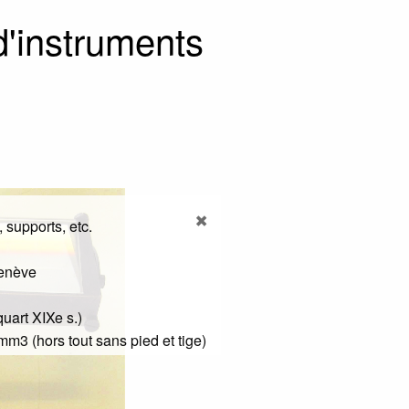
 d'instruments
 supports, etc.
Genève
uart XIXe s.)
mm3 (hors tout sans pied et tige)