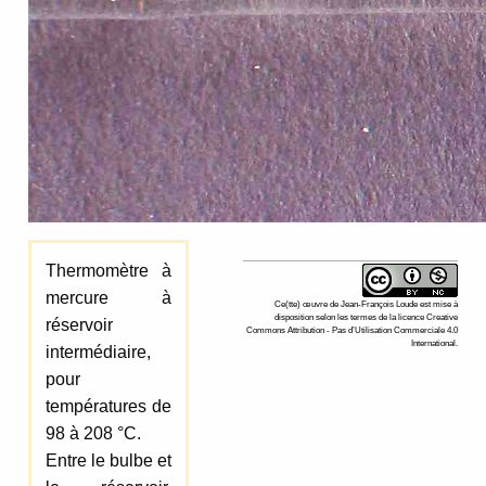
Thermomètre à
mercure à
Ce(tte)
œuvre
de
Jean-François Loude
est mise à
disposition selon les termes de la
licence Creative
réservoir
Commons Attribution - Pas d’Utilisation Commerciale 4.0
International
.
intermédiaire,
pour
températures de
98 à 208 °C.
Entre le bulbe et