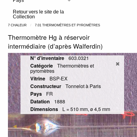
Pays
Toggle menu
Retour vers le site de la
Collection
7 CHALEUR
7.01 THERMOMÈTRES ET PYROMÈTRES
Thermomètre Hg à réservoir
intermédiaire (d’après Walferdin)
N° d'inventaire
603.0321
Catégorie
Thermomètres et
pyromètres
Vitrine
BSP-EX
Constructeur
Tonnelot à Paris
Pays
FR
Datation
1888
Dimensions
L = 510 mm, ø 4,5 mm
Previous Slide
◀︎