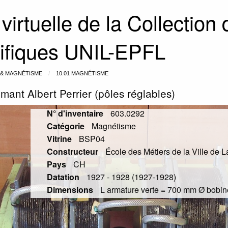
 virtuelle de la Collection
tifiques UNIL-EPFL
É & MAGNÉTISME
10.01 MAGNÉTISME
imant Albert Perrier (pôles réglables)
N° d'inventaire
603.0292
Catégorie
Magnétisme
Vitrine
BSP04
Constructeur
École des Métiers de la Ville de 
Pays
CH
Datation
1927 - 1928 (1927-1928)
Dimensions
L armature verte = 700 mm Ø bobi
Slide