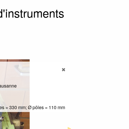
 d'instruments
Lausanne
nes = 330 mm; Ø pôles = 110 mm
Next Slide
▶︎