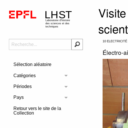
Visite
scien
10 ELECTRICIT
Électro-a
Sélection aléatoire
Catégories
Toggle menu
Périodes
Toggle menu
Pays
Toggle menu
Retour vers le site de la
Collection
Previous 
◀︎