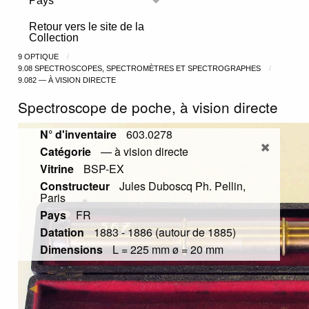
Pays
Toggle menu
Retour vers le site de la
Collection
9 OPTIQUE
9.08 SPECTROSCOPES, SPECTROMÈTRES ET SPECTROGRAPHES
9.082 — À VISION DIRECTE
Spectroscope de poche, à vision directe
N° d'inventaire
603.0278
Catégorie
— à vision directe
Vitrine
BSP-EX
Constructeur
Jules Duboscq Ph. Pellin,
Paris
Pays
FR
Datation
1883 - 1886 (autour de 1885)
Dimensions
L = 225 mm ø = 20 mm
Previous Slide
◀︎