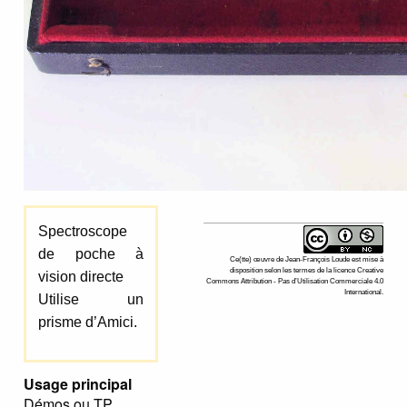
Spectroscope
de poche à
Ce(tte)
œuvre
de
Jean-François Loude
est mise à
disposition selon les termes de la
licence Creative
vision directe
Commons Attribution - Pas d’Utilisation Commerciale 4.0
International
.
Utilise un
prisme d’Amici.
Usage principal
Démos ou TP