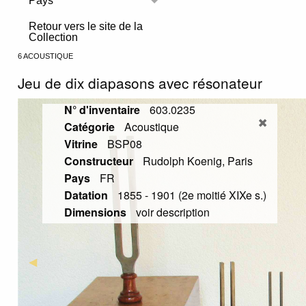
Pays
Toggle menu
Retour vers le site de la
Collection
6 ACOUSTIQUE
Jeu de dix diapasons avec résonateur
N° d'inventaire
603.0235
Catégorie
Acoustique
Vitrine
BSP08
Constructeur
Rudolph Koenig, Paris
Pays
FR
Datation
1855 - 1901 (2e moitié XIXe s.)
Dimensions
voir description
Previous Slide
◀︎