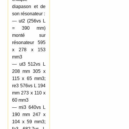
diapason et de
son résonateur :
— ut2 (256vs L
= 390 mm)
monté sur
résonateur 595
x 278 x 153
mm3
— ut3 512vs L
208 mm 305 x
115 x 65 mm3;
re3 576vs L 194
mm 273 x 110 x
60 mm3
— mi3 640vs L
190 mm 247 x
104 x 59 mm3;
fa3 682,7vs L