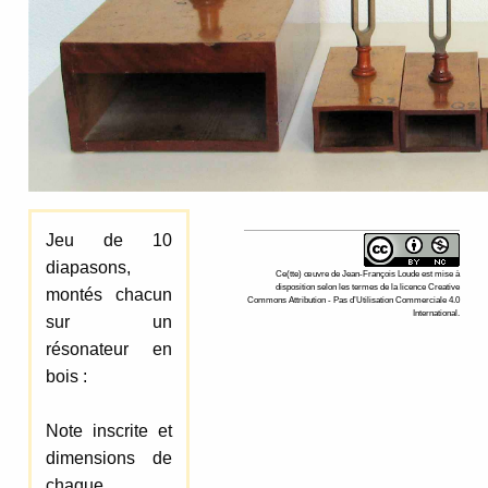
Jeu de 10
diapasons,
Ce(tte)
œuvre
de
Jean-François Loude
est mise à
disposition selon les termes de la
licence Creative
montés chacun
Commons Attribution - Pas d’Utilisation Commerciale 4.0
International
.
sur un
résonateur en
bois :
Note inscrite et
dimensions de
chaque