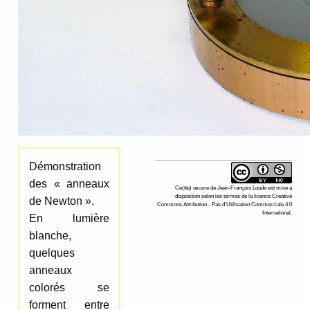
Démonstration
des « anneaux
Ce(tte)
œuvre
de
Jean-François Loude
est mise à
disposition selon les termes de la
licence Creative
de Newton ».
Commons Attribution - Pas d’Utilisation Commerciale 4.0
International
.
En lumière
blanche,
quelques
anneaux
colorés se
forment entre