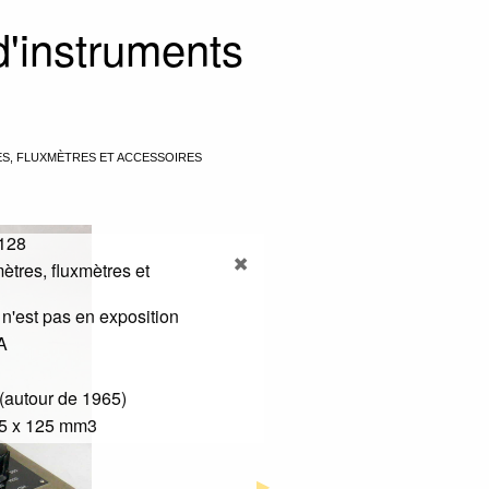
 d'instruments
ES, FLUXMÈTRES ET ACCESSOIRES
128
tres, fluxmètres et
 n'est pas en exposition
A
(autour de 1965)
55 x 125 mm3
Next Slide
▶︎