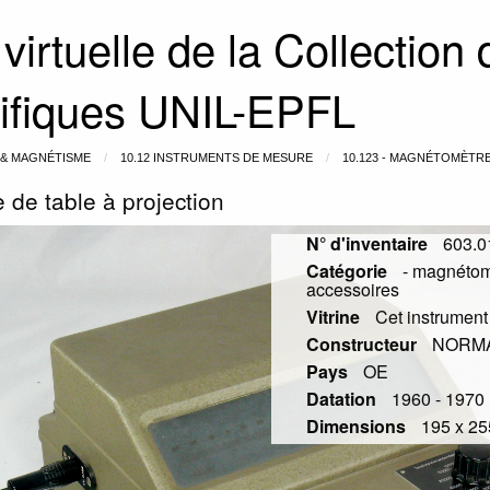
 virtuelle de la Collection
tifiques UNIL-EPFL
É & MAGNÉTISME
10.12 INSTRUMENTS DE MESURE
10.123 - MAGNÉTOMÈTR
 de table à projection
N° d'inventaire
603.0
Catégorie
- magnétomè
accessoires
Vitrine
Cet instrument
Constructeur
NORM
Pays
OE
Datation
1960 - 1970 
Dimensions
195 x 2
Slide