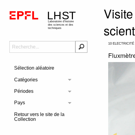
Visite
scien
10 ELECTRICIT
Fluxmètre
Sélection aléatoire
Catégories
Toggle menu
Périodes
Toggle menu
Pays
Toggle menu
Retour vers le site de la
Collection
Previous 
◀︎